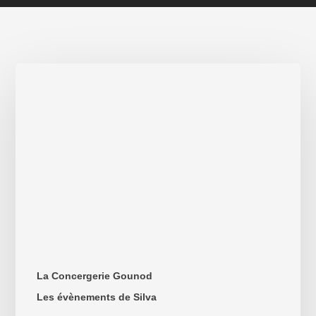
Les
bas
en
haut
La Concergerie Gounod
Les évènements de Silva