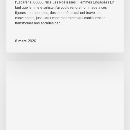
l'Escarène, 06000 Nice Les Poétesses : Femmes Engagées En
tant que femme et artiste, j'ai voulu rendre hommage à ces
figures intemporelles, des pionnières qui ont bravé les
conventions, jusqu'aux contemporaines qui continuent de
transformer nos sociétés par…
8 mars 2026
8
mars
2026
–
Journée
internationale
des
Droits
des
Femmes