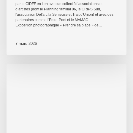
par le CIDFF en lien avec un collectif d’associations et
d’artistes (dont le Planning familial 06, le CRIPS Sud,
l'association Del'art, la Semeuse et Trait d'Union) et avec des
partenaires comme l'Entre-Pont et le MAMAC
Exposition photographique « Prendre sa place » de…
7 mars 2026
ZOOM
–
La
Quinzaine
de
la
Photographie
de
Bruxelles
–
5ème
édition