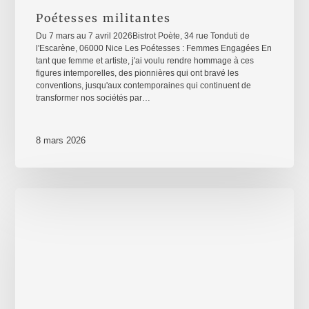
Poétesses militantes
Du 7 mars au 7 avril 2026Bistrot Poète, 34 rue Tonduti de
l'Escarène, 06000 Nice Les Poétesses : Femmes Engagées En
tant que femme et artiste, j'ai voulu rendre hommage à ces
figures intemporelles, des pionnières qui ont bravé les
conventions, jusqu'aux contemporaines qui continuent de
transformer nos sociétés par…
8 mars 2026
8
mars
2026
–
Journée
internationale
des
Droits
des
Femmes