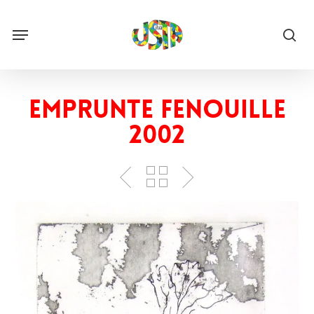
Skip
to
Menu
main
sea
content
Emprunte Fenouille
2002