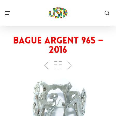
Skip
to
Menu
main
sea
content
Bague Argent 965 –
2016